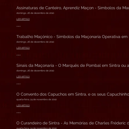
Assinaturas de Canteiro, Aprendiz Maçon - Símbolos da Maço
domingo, 26 de dezembro de 2010
LER ARTIGO
***
Trabalho Maçónico - Símbolos da Maçonaria Operativa em Si
domingo, 26 de dezembro de 2010
LER ARTIGO
***
Sinais da Maçonaria - O Marquês de Pombal em Sintra ou a
domingo, 26 de dezembro de 2010
LER ARTIGO
***
O Convento dos Capuchos em Sintra, e os seus Capuchinhos 
quarta-feira, 24 de novembro de 2010
LER ARTIGO
***
O Curandeiro de Sintra - As Memórias de Charles Fréderic de
quarta-feira, 24 de novembro de 2010