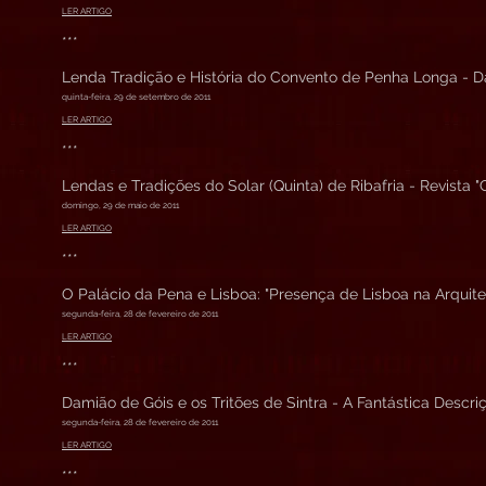
LER ARTIGO
***
Lenda Tradição e História do Convento de Penha Longa - Da
quinta-feira, 29 de setembro de 2011
LER ARTIGO
***
Lendas e Tradições do Solar (Quinta) de Ribafria - Revista "
domingo, 29 de maio de 2011
LER ARTIGO
***
O Palácio da Pena e Lisboa: "Presença de Lisboa na Arquit
segunda-feira, 28 de fevereiro de 2011
LER ARTIGO
***
Damião de Góis e os Tritões de Sintra - A Fantástica Descr
segunda-feira, 28 de fevereiro de 2011
LER ARTIGO
***