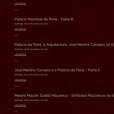
LER ARTIGO
***
Palácio Nacional da Pena - Parte III
domingo, 26 de dezembro de 2010
LER ARTIGO
***
Palácio da Pena, a Arquitectura; José Martins Carneiro, os 
domingo, 26 de dezembro de 2010
LER ARTIGO
***
José Martins Carneiro e o Palácio da Pena - Parte II
domingo, 26 de dezembro de 2010
LER ARTIGO
***
Mestre Maçon, Guilda Maçónica - Símbolos Maçónicos de Sint
domingo, 26 de dezembro de 2010
LER ARTIGO
***