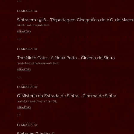
***
FILMOGRAFIA
Sintra em 1926 - "Reportagem Cinegráfica de A.C. de Mace
sábado, 10 de março de 2012
LER ARTIGO
***
FILMOGRAFIA
The Ninth Gate - A Nona Porta - Cinema de Sintra
quarta-feira, 29 de fevereiro de 2012
LER ARTIGO
***
FILMOGRAFIA
O Mistério da Estrada de Sintra - Cinema de Sintra
sexta-feira, 24 de fevereiro de 2012
LER ARTIGO
***
FILMOGRAFIA
Sintra no Cinema III