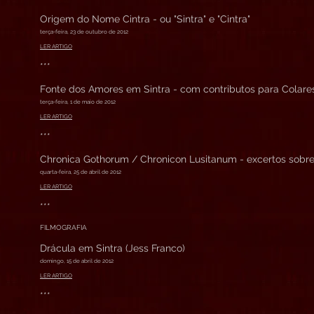
Origem do Nome Cintra - ou "Sintra" e "Cintra"
terça-feira, 23 de outubro de 2012
LER ARTIGO
***
Fonte dos Amores em Sintra - com contributos para Colare
terça-feira, 1 de maio de 2012
LER ARTIGO
***
Chronica Gothorum / Chronicon Lusitanum - excertos sobre
quarta-feira, 25 de abril de 2012
LER ARTIGO
***
FILMOGRAFIA
Drácula em Sintra (Jess Franco)
domingo, 15 de abril de 2012
LER ARTIGO
***