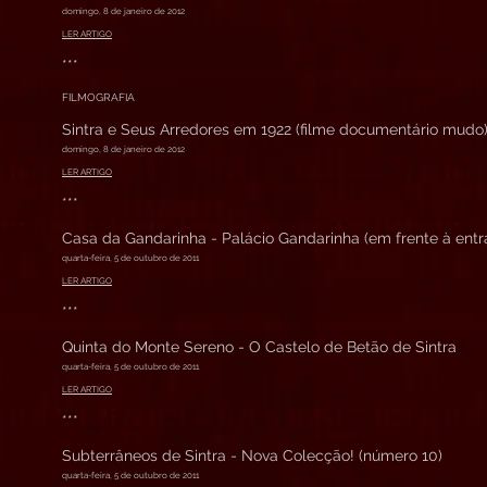
domingo, 8 de janeiro de 2012
LER ARTIGO
***
FILMOGRAFIA
Sintra e Seus Arredores em 1922 (filme documentário mudo
domingo, 8 de janeiro de 2012
LER ARTIGO
***
Casa da Gandarinha - Palácio Gandarinha (em frente à entr
quarta-feira, 5 de outubro de 2011
LER ARTIGO
***
Quinta do Monte Sereno - O Castelo de Betão de Sintra
quarta-feira, 5 de outubro de 2011
LER ARTIGO
***
Subterrâneos de Sintra - Nova Colecção! (número 10)
quarta-feira, 5 de outubro de 2011