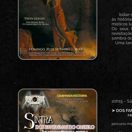
Isolar-se
às históri
místicos l
Os seus h
revisitaç
sombra do
Uma tarde 
20h15 - S
➤ DOS FA
caminhad
percurso mai