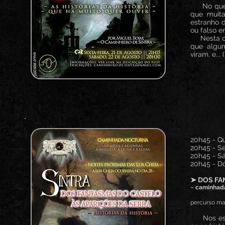
No que ho
que muita
estranho d
ou falso e
Nesta cam
que algu
viram, e... (
20h45 - Qu
20h45 - Se
20h45 - Sá
20h45 - D
➤ DOS FA
~ caminhada
percurso mai
Nos esque