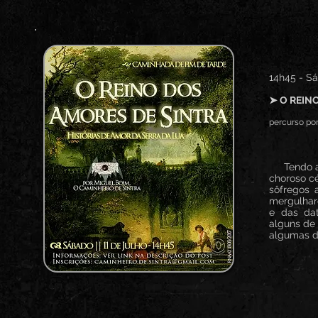
14h45 - Sá
➤ O REIN
percurso por
Tendo a m
choroso c
sôfregos 
mergulhar
e das da
alguns de
algumas da