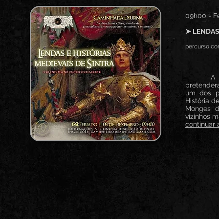
09h00 - F
➤ LENDAS
percurso com
A camin
pretender
um dos po
História d
Monges d
vizinhos m
continuar a