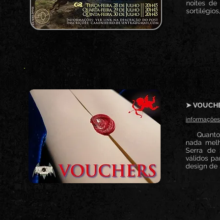
noites de
sortilégio
➤ VOUCHE
informações
Quanto ma
nada melh
Serra de 
válidos pa
design de 