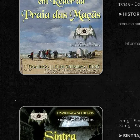
​13h45 - D
➤ HISTÓR
percurso co
Informaç
21h15 - Se
20h15 - S
➤ SINTRA,