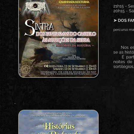
21h15 - Se
20h15 - Sá
➤ DOS FA
percurso mai
Nos esque
se as hist
É partind
noites de
sortilégio