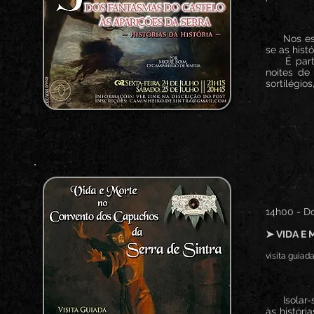
Nos esque
se as hist
É partind
noites de
sortilégio
14h00 - Do
➤ VIDA E
visita guiada
Isolar-se
às históri