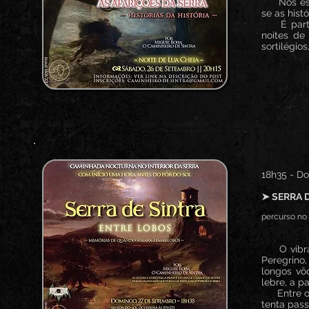
Nos esque
se as hist
É partind
noites de
sortilégio
18h35 - D
➤ SERRA 
percurso no i
O vibrar 
Peregrino
longos vô
lebre, a 
Entre o r
tenta pas