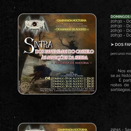
DOMINGOS 
20h30 - Do
20h30 - Do
20h30 - Do
20h30 - Do
➤ DOS FA
percurso mai
Nos esquec
se as hist
É partind
noites de
sortilégios
21h15 - Sex