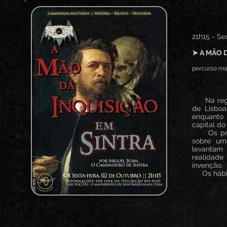
21h15 - Se
➤ A MÃO 
percurso mai
Na região
de Lisboa
enquanto
capital do
Os proces
sobre um
levantam
realidade
invenção.
Os hábitos