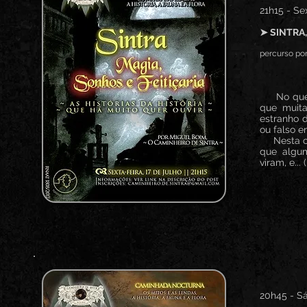
21h15 - Sex
➤ SINTRA,
percurso por
No que ho
que muita
estranho d
ou falso e
Nesta cam
que algu
viram, e... (
20h45 - Sá