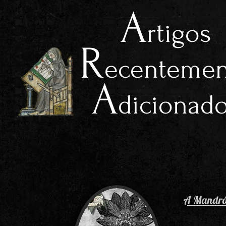
A
rtigos
R
ecentemen
A
dicionad
A Mandrág