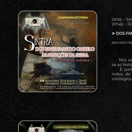
21h15 - Sex
20h45 - Do
➤ DOS FA
percurso mai
Nos esque
se as hist
É partind
noites de
sortilégio