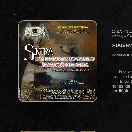
21h15 - Se
20h15 - S
➤ DOS FA
percurso mai
Nos esque
se as hist
É partind
noites de
sortilégio