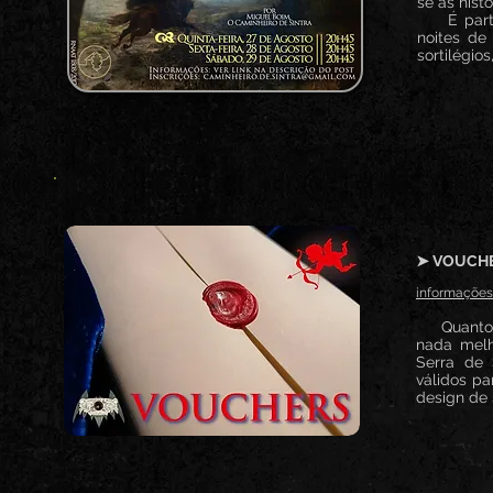
se as hist
É partind
noites de
sortilégio
➤ VOUCHE
informações
Quanto ma
nada melh
Serra de 
válidos pa
design de 