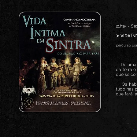
21h15 - Se
➤ VIDA ÍN
percurso por
De uma p
da terra e
que se con
Os hábito
tudo nas 
que fará, at