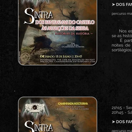
➤ DOS FA
percurso mai
Nos esque
se as hist
É partind
noites de
sortilégio
21h15 - Sex
20h45 - Sá
➤ DOS FA
percurso mai