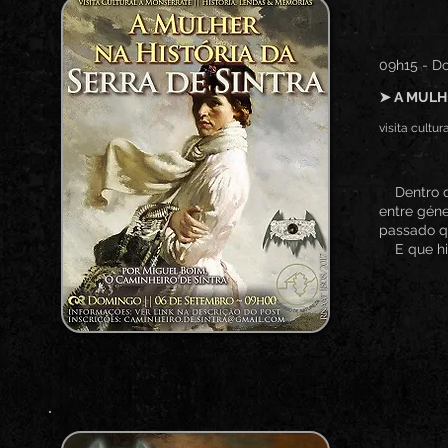
09h15 - D
➤ A MULH
visita cultu
Dentro da
entre gén
passado q
E que his