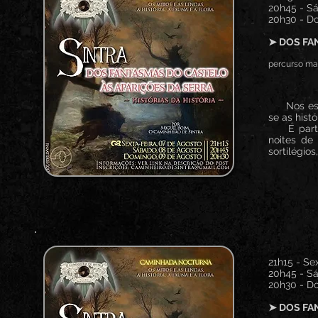
20h45 - Sá
20h30 - Do
➤ DOS FA
percurso mai
Nos esquec
se as hist
É partind
noites de
sortilégios
21h15 - Sex
20h45 - Sá
20h30 - Do
➤ DOS FA