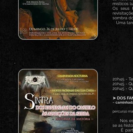
místicos l
Os seus h
revisitaç
sombra do
Uma tarde 
20h45 - Te
20h45 - Qu
20h45 - Qu
➤ DOS FA
~ caminhada
percurso mai
Nos esque
se as hist
É partind