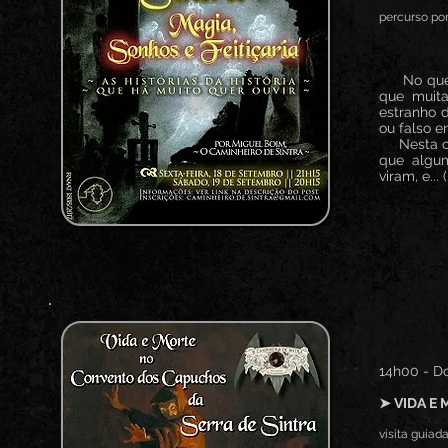
percurso por
No que ho
que muita
estranho d
ou falso e
Nesta cam
que algu
viram, e... (
14h00 - D
➤ VIDA E
visita guiada