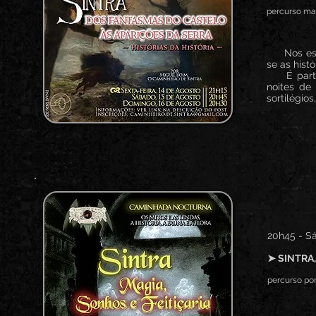
percurso mai
Nos esquec
se as hist
É partind
noites de
sortilégios
20h45 - Sá
➤ SINTRA,
percurso por