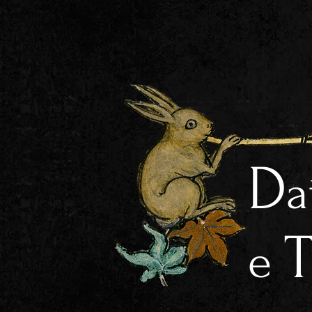
D
a
e