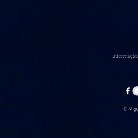
informação 
© Migu