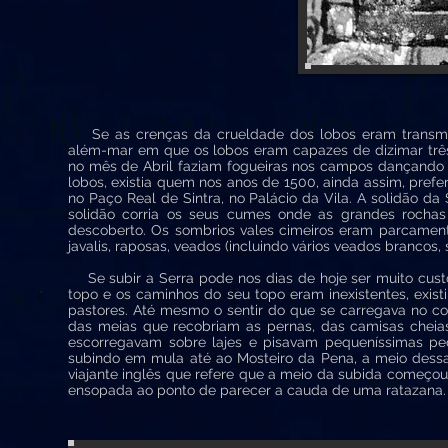
Se as crenças da crueldade dos lobos eram transmi
além-mar em que os lobos eram capazes de dizimar três
no mês de Abril faziam fogueiras nos campos dançando 
lobos, existia quem nos anos de 1500, ainda assim, prefe
no Paço Real de Sintra, no Palácio da Vila. A solidão d
solidão corria os seus cumes onde as grandes roch
descoberto. Os sombrios vales cimeiros eram parcament
javalis, raposas, veados (incluindo vários veados brancos
Se subir a Serra pode nos dias de hoje ser muito cust
topo e os caminhos do seu topo eram inexistentes, existi
pastores. Até mesmo o sentir do que se carregava no co
das meias que recobriam as pernas, das camisas cheias
escorregavam sobre lajes e pisavam pequeníssimas 
subindo em mula até ao Mosteiro da Pena, a meio dess
viajante inglês que refere que a meio da subida começo
ensopada ao ponto de parecer a cauda de uma ratazana.