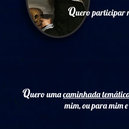
Q
uero participa
Q
uero uma
caminhada temática
mim, ou para mim e