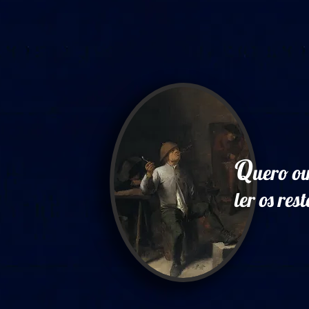
Q
uero ou
ler os res