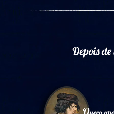
Depois de 
Q
uero apo