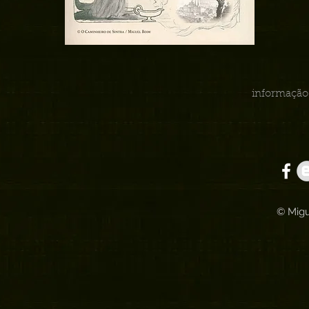
informação 
© Migu