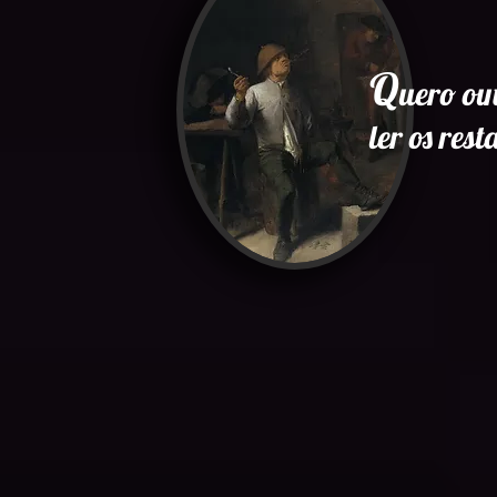
Q
uero ou
ler os res