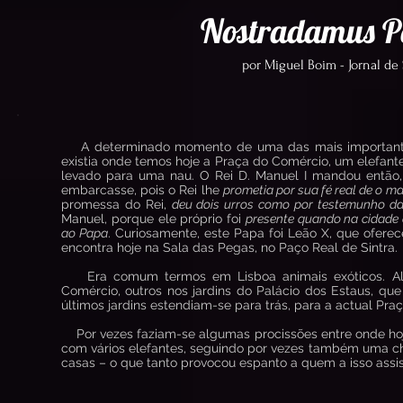
Nostradamus Po
por Miguel Boim - Jornal de
A determinado momento de uma das mais importantes 
existia onde temos hoje a Praça do Comércio, um elefant
levado para uma nau. O Rei D. Manuel I mandou então, 
embarcasse, pois o Rei lhe
prometia por sua fé real de o m
promessa do Rei,
deu dois urros como por testemunho da
Manuel, porque ele próprio foi
presente quando na cidade 
ao Papa
. Curiosamente, este Papa foi Leão X, que ofere
encontra hoje na Sala das Pegas, no Paço Real de Sintra.
Era comum termos em Lisboa animais exóticos. Algu
Comércio, outros nos jardins do Palácio dos Estaus, que
últimos jardins estendiam-se para trás, para a actual Pra
Por vezes faziam-se algumas procissões entre onde hoj
com vários elefantes, seguindo por vezes também uma c
casas – o que tanto provocou espanto a quem a isso assi