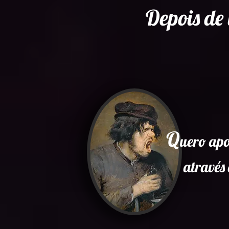
Depois de 
Q
uero apo
através