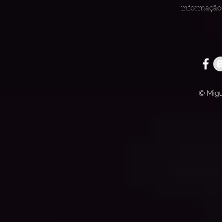
informação 
© Migu