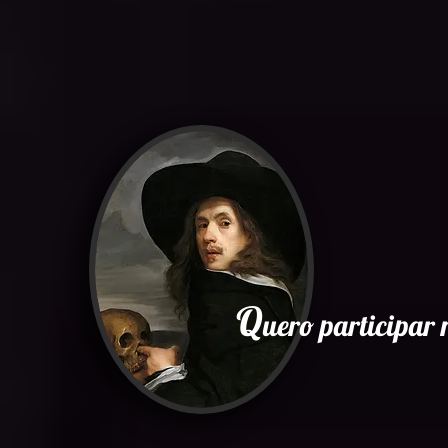
Q
uero participa