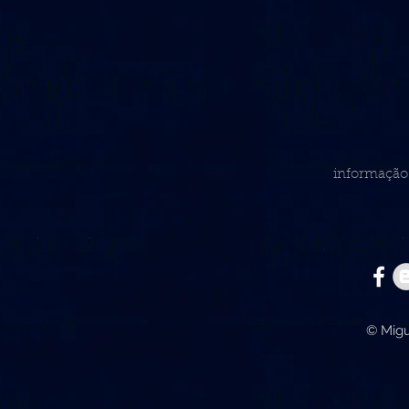
informação 
© Migu