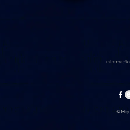
informação 
© Migu