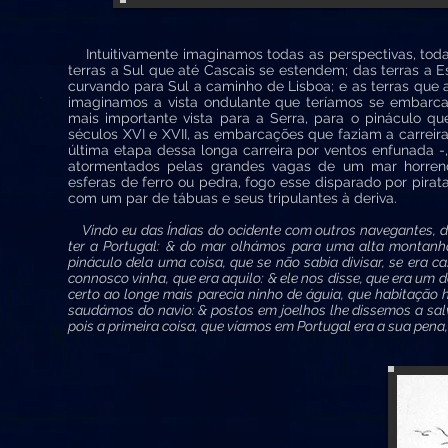
Intuitivamente imaginamos todas as perspectivas, todas
terras a Sul que até Cascais se estendem; das terras a
curvando para Sul a caminho de Lisboa; e as terras que
imaginamos a vista ondulante que teríamos se embarca
mais importante vista para a Serra, para o pináculo q
séculos XVI e XVII, as embarcações que faziam a carreira
última etapa dessa longa carreira por ventos enfunada 
atormentados pelas grandes vagas de um mar horren
esferas de ferro ou pedra, fogo esse disparado por pir
com um par de tábuas e seus tripulantes à deriva.
Vindo eu das Índias do ocidente com outros navegantes, 
ter a Portugal: & do mar olhámos para uma alta montanha
pináculo dela uma coisa, que se não sabia divisar, se era c
connosco vinha, que era aquilo: & ele nos disse, que era u
certo ao longe mais parecia ninho de águia, que habitação
saudámos do navio: & postos em joelhos lhe dissemos a salv
pois a primeira coisa, que víamos em Portugal era a sua pena