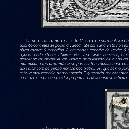
Lá se encontrando, saiu do Mosteiro
e num outeiro da
quanto com eles se podia alcançar, até cansar a vista no se
altas rochas & penedias, & em partes coberta de verdes &
águas de deleitosas ribeiras. Por cima disto viam-se fért
pascendo as verdes ervas. Vista a terra estendi os olhos ao
mar oceano tão profundo, & ao parecer tão imenso, onde eu t
daí saltei com os pensamentos nos trabalhos, que se me punh
estava meu remédio de meu desejo. E querendo-me consolar t
eu vir a ter: mas como a dor própria não descanse no alheio 
Sol como separador numa