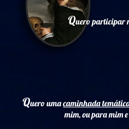
Q
uero participa
Q
uero uma
caminhada temática
mim, ou para mim e