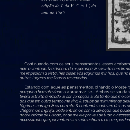
edição de I. da V. C. (v.1.) do
ano de 1585
Continuando com os seus pensamentos, esses acabam 
nele a vontade, & a âncora da esperança, & servi-lo com fir
me impediam a vista lhes disse: Vós lágrimas minhas, que n
outros lugares me ficareis reservadas
.
Estando com aqueles pensamentos, olhando o Mosteiro 
peregrino bem ataviado
a aproximar-se... Ambos se sauda
tivera estreita amizade, & conversação. E ele tanto que me con
dos que em outro tempo me vira, & soube de mim minhas desa
lágrimas comigo, & eu com ele: & contando cada um de nós a
chegarmos à igreja, onde entrámos com a devoção, que pude
nobre cidade de Lisboa, onde me ele proveu de tudo o necess
necessitado, que porventura se o não achara a ele, me perde