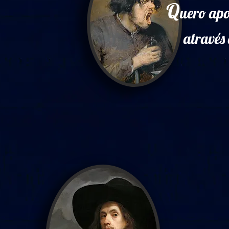
Q
uero apo
através