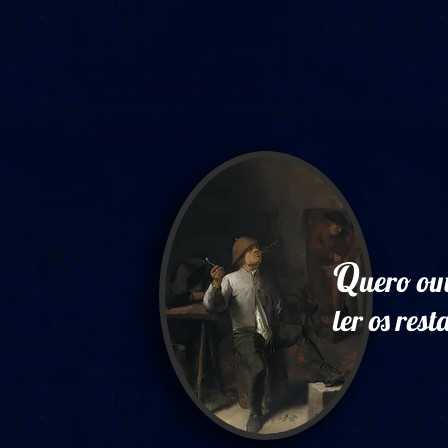
Q
uero ou
ler os res