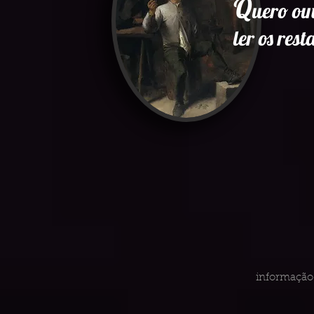
Q
uero ou
ler os res
informação 