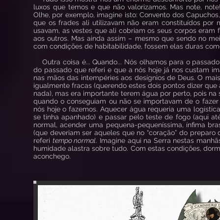
luxos que temos e que não valorizamos. Mas note, note!
Olhe, por exemplo, imagine isto: Convento dos Capuchos, 
que os frades ali utilizavam não eram constituídos por
usavam, as vestes que ali cobriam os seus corpos eram
aos outros. Mas ainda assim – mesmo que sendo no meio
com condições de habitabilidade, fossem elas duras com
Outra coisa é... Quando... Nós olhamos para o passad
do passado que referi e que a nós hoje já nos custam im
nas mãos das intempéries aos desígnios de Deus. O mai
igualmente fracas (querendo estes dois pontos dizer que 
nada), mas era importante terem água por perto, pois na s
quando o conseguiam ou não se importavam de o fazer 
nós hoje o fazemos. Aquecer água requeria uma logístic
se tinha apanhado) e passar pelo teste de fogo (aqui a
normal, acender uma pequena-pequeníssima, ínfima bras
(que deveriam ser aqueles que no “coração” do preparo 
referi
tempo normal
. Imagine aqui na Serra nestas manh
humidade alastra sobre tudo. Com estas condições, dormi
aconchego.