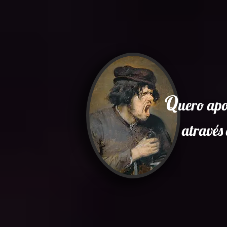
Q
uero apo
através