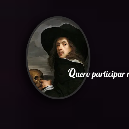
Q
uero participa