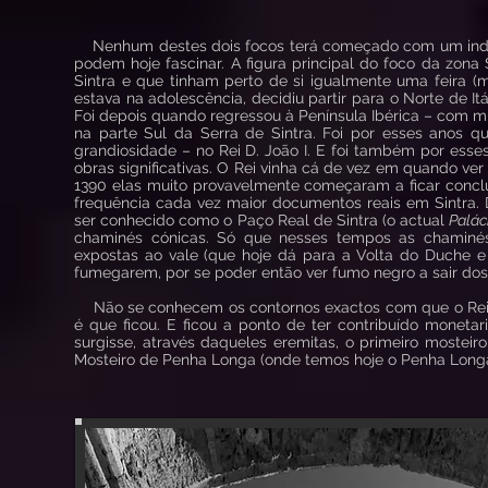
Nenhum destes dois focos terá começado com um indiv
podem hoje fascinar. A figura principal do foco da zon
Sintra e que tinham perto de si igualmente uma feira (
estava na adolescência, decidiu partir para o Norte de Itá
Foi depois quando regressou à Península Ibérica – com mu
na parte Sul da Serra de Sintra. Foi por esses anos q
grandiosidade – no Rei D. João I. E foi também por es
obras significativas. O Rei vinha cá de vez em quando 
1390 elas muito provavelmente começaram a ficar concl
frequência cada vez maior documentos reais em Sintra. 
ser conhecido como o Paço Real de Sintra (o actual
Palác
chaminés cónicas. Só que nesses tempos as chaminé
expostas ao vale (que hoje dá para a Volta do Duche e
fumegarem, por se poder então ver fumo negro a sair dos s
Não se conhecem os contornos exactos com que o Rei D.
é que ficou. E ficou a ponto de ter contribuído moneta
surgisse, através daqueles eremitas, o primeiro mostei
Mosteiro de Penha Longa (onde temos hoje o Penha Longa 