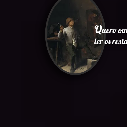
Q
uero ou
ler os res