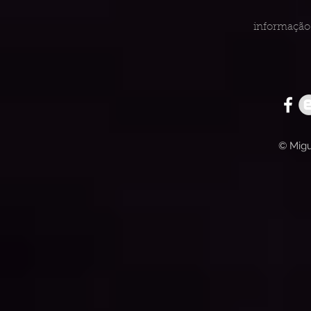
informação 
© Migu