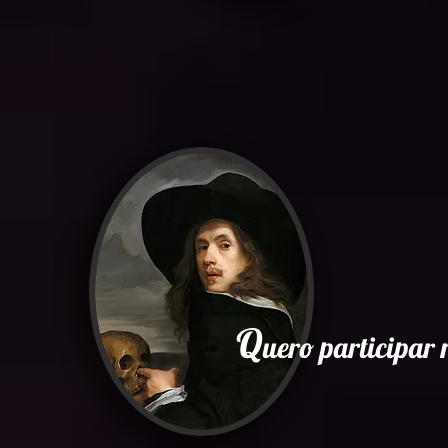
Q
uero participa