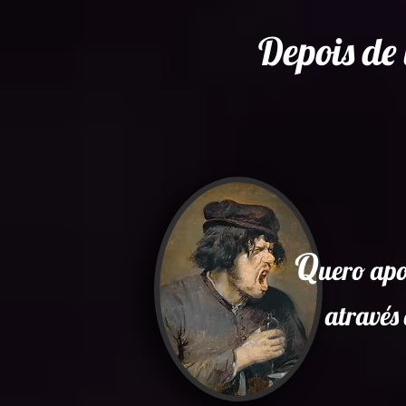
Depois de 
Q
uero apo
através