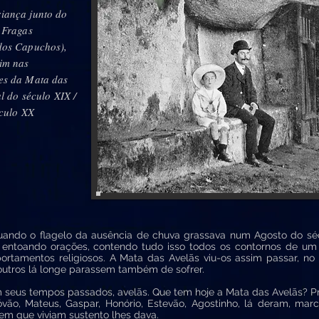
iança junto do
 Fragas
dos Capuchos),
im nas
es da Mata das
l do século XIX /
éculo XX
ndo o flagelo da ausência de chuva grassava num Agosto do séc
s, entoando orações, contendo tudo isso todos os contornos de um
ortamentos religiosos. A Mata das Avelãs viu-os assim passar, 
 outros lá longe parassem também de sofrer.
seus tempos passados, avelãs. Que tem hoje a Mata das Avelãs? Pr
óvão, Mateus, Gaspar, Honório, Estevão, Agostinho, lá deram, ma
m que viviam sustento lhes dava.