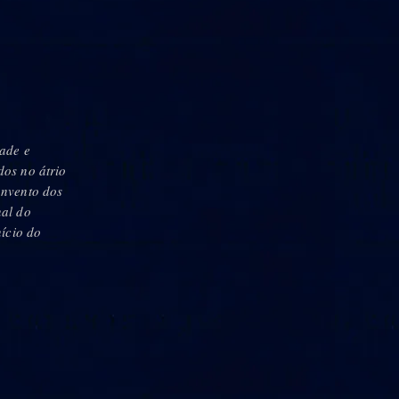
ade e
os no átrio
onvento dos
al do
nício do