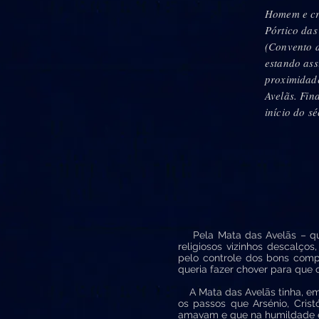
Homem e cr
Pórtico das
(Convento 
estando ass
proximidad
Avelãs. Fina
início do s
Pela Mata das Avelãs – qua
religiosos vizinhos descalço
pelo controle dos bons comp
queria fazer chover para que
A Mata das Avelãs tinha, em 
os passos que Arsénio, Crist
amavam e que na humildade e