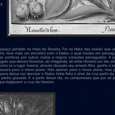
I.
aço perdido no meio da floresta. Foi na Mata das Avelãs que u
o, teve mais um encontro com o Diabo, o qual insistia em perseg
s sombras por outros rostos e negros corações perseguidos. A pa
agelo que devora florestas, ali chegando, ali onde Honório um dia, e
 como se o lugar tivesse, através daquele seu amado filho, ganho a
passara para o nosso plano. Não apenas para o nosso plano, mas 
ara dessa vez derrotar o Diabo, tinha feito o sinal da cruz perto d
m pedra gravada. E a partir desse dia, os camponeses que por ali
s que beijassem a cruz de Honório.