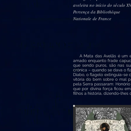
aveleira no início do século XV
Pertença da Bibliothèque
Nationale de France
A Mata das Avelãs é um esp
amado enquanto frade capuch
que sendo puros, são nas sua
crónica – quando se dava o fl
Diabo, o flagelo extinguia-se
vitória do bem sobre o mal 
pela Serra passaram: Honório p
que por divina força ficou e
filhos a história, dizendo-lhe