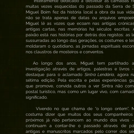
Inteiramente dedicado a desvelar as camadas ri
muitas vezes esquecidas do passado da Serra de Si
Miguel Boim fez da história local a obra da sua vid
não se trata apenas de datas ou arquivos empoeir
Miguel lê as vozes que ecoam nas antigas crónicas
antigas cartas, nas memórias há séculos escritas. 
paixão está nas histórias por detrás dos registos: as 
sussurradas ao longo das gerações, os costumes e le
moldaram o quotidiano, as jornadas espirituais esco
nos claustros de mosteiros e conventos.
Ao longo dos anos, Miguel tem partilhado 
investigação através de artigos, palestras e livros
destaque para o aclamado
Sintra Lendária
, agora n
sétima edição. Pela escrita e pelas experiências g
que promove, convida outros a ver Sintra não co
postal turístico, mas como um lugar vivo, com cama
significado.
Vivendo no que chama de “o longo ontem”, M
costuma dizer que muitos dos seus companheiros
próximos já não pertencem ao mundo dos vivos 
continuam a contar-lhe o passado através de pá
antigas e manuscritos marcados pelo correr dos séc