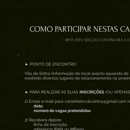
COMO PARTICIPAR NESTAS C
~ APÓS ESTA SECÇÃO CONTINUARÁ A 
► PONTO DE ENCONTRO:
Vila de Sintra (informação do local exacto aquando da 
existindo diversos lugares de estacionamento na proxi
►
PARA REALIZAR AS SUAS
INSCRIÇÕES
(OU APENAS
1) Enviar e-mail para caminheiro.de.sintra@gmail.com re
.
data
;
.
número de vagas pretendidas
.
2) Receberá depois:
. ficha de inscrição;
. referência IBAN ou MBway.