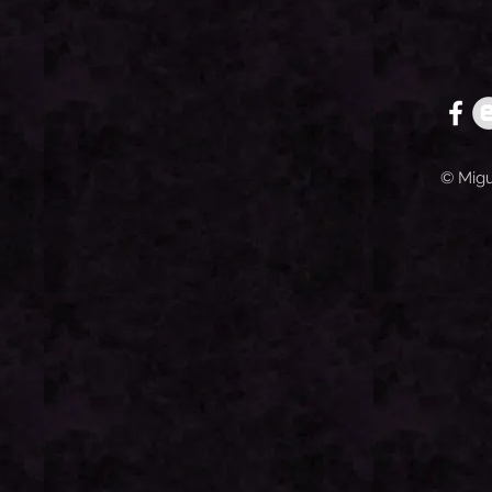
© Migu