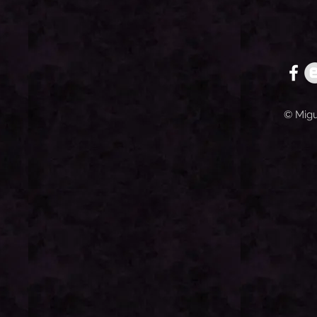
© Migu