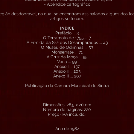
- Apêndice cartográfico
ião desdobrável, no qual se encontram assinalados alguns dos loc
artigos se focam.
ÍNDICE
Prefácio ... 3
O Terramoto de 1755 ... 7
A Ermida da Sr.ª dos Desamparados ... 43
O Museu de Odrinhas ... 53
Monserrate ... 71
A Cruz da Moça ... 95
Vária ... 99
Anexo I ... 137
Anexo II ... 203
Anexo III ... 207
Publicação da Câmara Municipal de Sintra
Dimensões: 26,5 x 20 cm
Número de páginas: 220
Preço (IVA incluído):
Ano de 1982