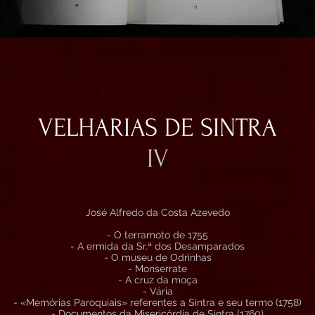
VELHARIAS DE SINTRA
IV
José Alfredo da Costa Azevedo
- O terramoto de 1755
- A ermida da Sr.ª dos Desamparados
- O museu de Odrinhas
- Monserrate
- A cruz da moça
- Vária
- «Memórias Paroquiais» referentes a Sintra e seu termo (1758)
- Documentos da Misericórdia de Sintra (1760)