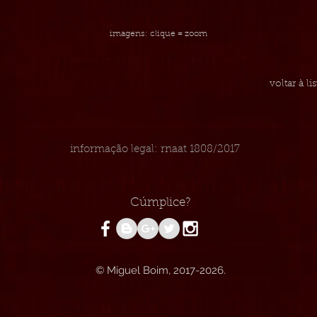
imagens: clique = zoom
voltar à l
informação legal: rnaat 1808/2017
Cúmplice?
© Miguel Boim, 2017-2026.