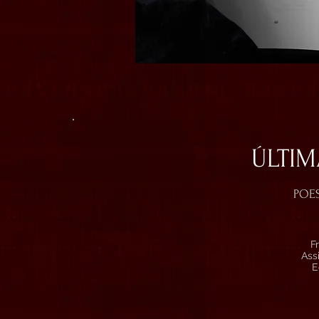
ÚLTIM
POES
F
Ass
E