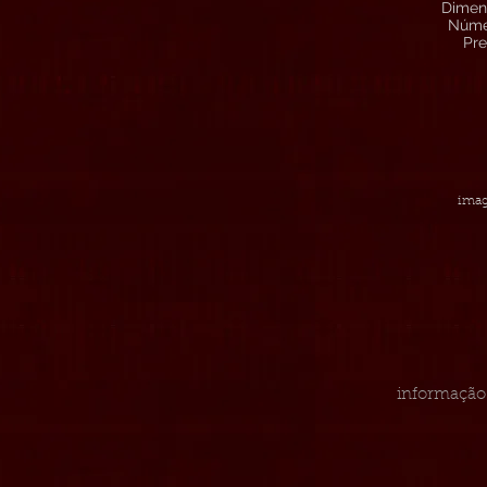
Dimens
Númer
Pre
imag
informação 