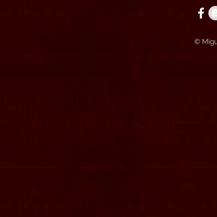
© Migu