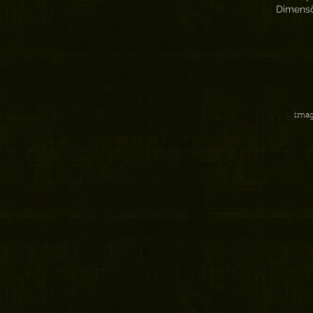
Dimensõ
imag