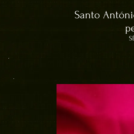
Santo Antóni
p
S