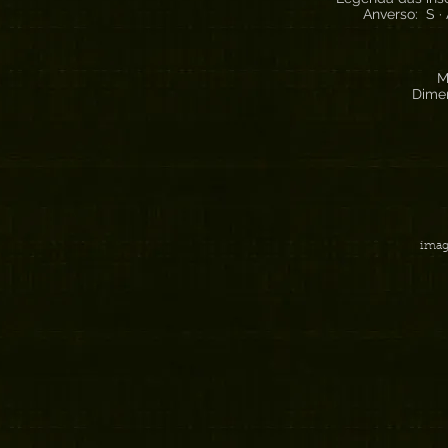
Anverso: S ·
M
Dime
imag