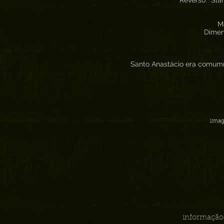
Reverso: S[an
M
Dimen
Santo Anastácio era comumm
imag
informação 