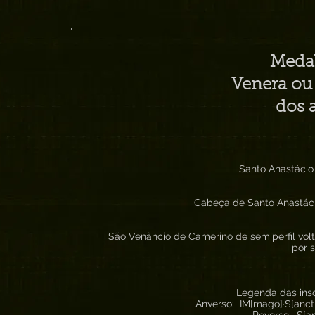
Medal
Venera ou 
dos 
Santo Anastácio
Cabeça de Santo Anastácio
São Venâncio de Camerino de semiperfil volt
por 
Legenda das ins
Anverso: IM[mago]·S[ancti]