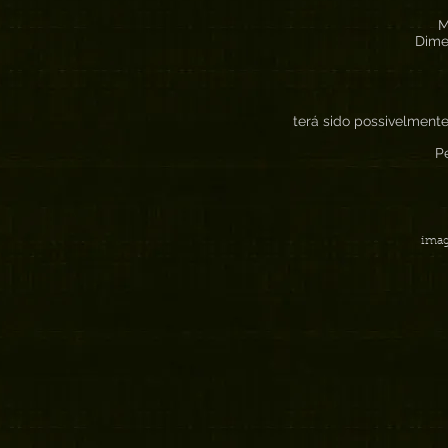
M
Dime
terá sido possivelment
Pe
imag