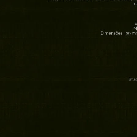
c
É
M
Dimensões: 39 mm
imag