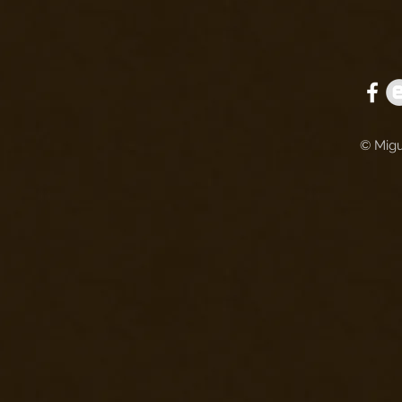
© Migu