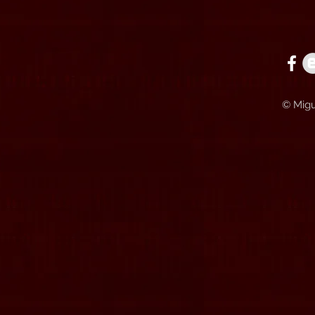
© Migu