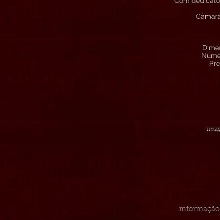
Com dedicatóri
Câmara 
Dimen
Númer
Pre
imag
informação 