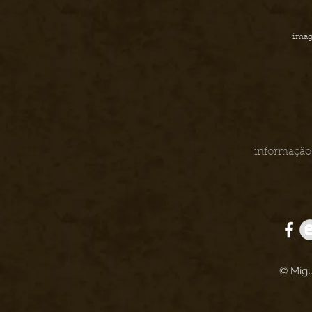
imag
informação 
© Migu