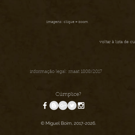
imagens: clique = zoom
voltar à lista de 
informação legal: rnaat 1808/2017
Cúmplice?
© Miguel Boim, 2017-2026.