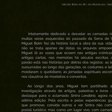
Miguel Boim na SIC, no programa "Mei
Inteiramente dedicado a desvelar as camadas ri
muitas vezes esquecidas do passado da Serra de Si
Miguel Boim fez da história local a obra da sua vid
não se trata apenas de datas ou arquivos empoeir
Miguel lê as vozes que ecoam nas antigas crónicas
antigas cartas, nas memórias há séculos escritas. 
paixão está nas histórias por detrás dos registos: as 
sussurradas ao longo das gerações, os costumes e le
moldaram o quotidiano, as jornadas espirituais esco
nos claustros de mosteiros e conventos.
Ao longo dos anos, Miguel tem partilhado 
investigação através de artigos, palestras e livros
destaque para o aclamado
Sintra Lendária
, agora n
sétima edição. Pela escrita e pelas experiências g
que promove, convida outros a ver Sintra não co
postal turístico, mas como um lugar vivo, com cama