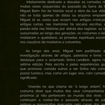
Inteiramente dedicado a desvelar as camadas ri
muitas vezes esquecidas do passado da Serra de Si
Miguel Boim fez da história local a obra da sua vid
não se trata apenas de datas ou arquivos empoeir
Miguel lê as vozes que ecoam nas antigas crónicas
antigas cartas, nas memórias há séculos escritas. 
paixão está nas histórias por detrás dos registos: as 
sussurradas ao longo das gerações, os costumes e le
moldaram o quotidiano, as jornadas espirituais esco
nos claustros de mosteiros e conventos.
Ao longo dos anos, Miguel tem partilhado 
investigação através de artigos, palestras e livros
destaque para o aclamado
Sintra Lendária
, agora n
sétima edição. Pela escrita e pelas experiências g
que promove, convida outros a ver Sintra não co
postal turístico, mas como um lugar vivo, com cama
significado.
Vivendo no que chama de “o longo ontem”, M
costuma dizer que muitos dos seus companheiros
próximos já não pertencem ao mundo dos vivos 
continuam a contar-lhe o passado através de pá
antigas e manuscritos marcados pelo correr dos séc