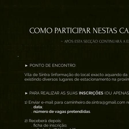
COMO PARTICIPAR NESTAS C
~ APÓS ESTA SECÇÃO CONTINUARÁ A 
► PONTO DE ENCONTRO:
Vila de Sintra (informação do local exacto aquando da 
existindo diversos lugares de estacionamento na proxi
►
PARA REALIZAR AS SUAS
INSCRIÇÕES
(OU APENAS
1) Enviar e-mail para caminheiro.de.sintra@gmail.com re
.
data
;
.
número de vagas pretendidas
.
2) Receberá depois:
. ficha de inscrição;