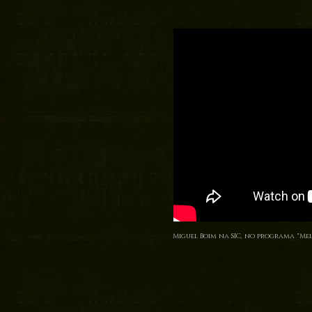
Miguel Boim na SIC, no programa "Mei