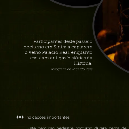
Participantes deste passeio
nocturno em Sintra a captarem
o velho Palácio Real, enquanto
escutam antigas histórias da
História.
fotografia de Ricardo Reis
♦♦♦ I
ndicações importantes:
. Este percurso pedestre nocturno durará cerca de 3h 