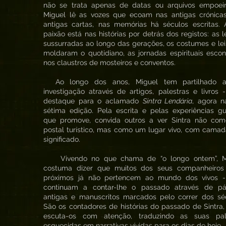
não se trata apenas de datas ou arquivos empoeir
Miguel lê as vozes que ecoam nas antigas crónicas
antigas cartas, nas memórias há séculos escritas. 
paixão está nas histórias por detrás dos registos: as 
sussurradas ao longo das gerações, os costumes e le
moldaram o quotidiano, as jornadas espirituais esco
nos claustros de mosteiros e conventos.
Ao longo dos anos, Miguel tem partilhado 
investigação através de artigos, palestras e livros
destaque para o aclamado
Sintra Lendária
, agora n
sétima edição. Pela escrita e pelas experiências g
que promove, convida outros a ver Sintra não co
postal turístico, mas como um lugar vivo, com cama
significado.
Vivendo no que chama de “o longo ontem”, M
costuma dizer que muitos dos seus companheiros
próximos já não pertencem ao mundo dos vivos 
continuam a contar-lhe o passado através de pá
antigas e manuscritos marcados pelo correr dos séc
São os contadores de histórias do passado de Sintra,
escuta-os com atenção, traduzindo as suas pal
esquecidas em narrativas vívidas para os dias de hoje.