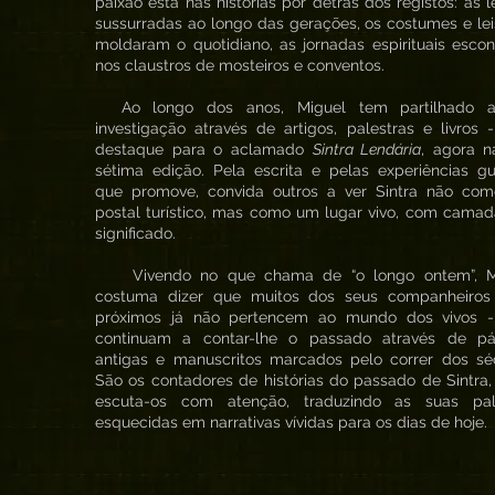
paixão está nas histórias por detrás dos registos: as 
sussurradas ao longo das gerações, os costumes e le
moldaram o quotidiano, as jornadas espirituais esco
nos claustros de mosteiros e conventos.
Ao longo dos anos, Miguel tem partilhado 
investigação através de artigos, palestras e livros
destaque para o aclamado
Sintra Lendária
, agora n
sétima edição. Pela escrita e pelas experiências g
que promove, convida outros a ver Sintra não co
postal turístico, mas como um lugar vivo, com cama
significado.
Vivendo no que chama de “o longo ontem”, M
costuma dizer que muitos dos seus companheiros
próximos já não pertencem ao mundo dos vivos 
continuam a contar-lhe o passado através de pá
antigas e manuscritos marcados pelo correr dos séc
São os contadores de histórias do passado de Sintra,
escuta-os com atenção, traduzindo as suas pal
esquecidas em narrativas vívidas para os dias de hoje.