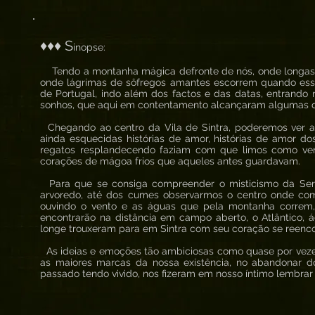
♦♦♦ S
inopse:
Tendo a montanha mágica defronte de nós, onde longas
onde lágrimas de sôfregos amantes escorrem quando esse
de Portugal, indo além dos factos e das datas, entrando
sonhos, que aqui em contentamento alcançaram algumas d
Chegando ao centro da Vila de Sintra, poderemos ver 
ainda esquecidas histórias de amor, histórias de amor
regatos resplandecendo faziam com que limos como ver
corações de mágoa frios que aqueles antes guardavam.
Para que se consiga compreender o misticismo da Serr
arvoredo, até dos cumes observarmos o centro onde com
ouvindo o vento e as águas que pela montanha correm,
encontrarão na distância em campo aberto, o Atlântico,
longe trouxeram para em Sintra com seu coração se reenc
As ideias e emoções tão ambiciosas como quase por vezes
as maiores marcas da nossa existência, no abandonar d
passado tendo vivido, nos fizeram em nosso íntimo lembrar a