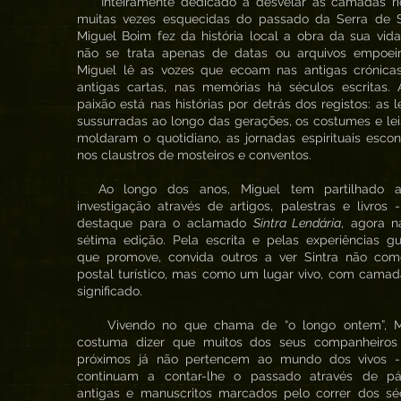
Inteiramente dedicado a desvelar as camadas ri
muitas vezes esquecidas do passado da Serra de Si
Miguel Boim fez da história local a obra da sua vid
não se trata apenas de datas ou arquivos empoeir
Miguel lê as vozes que ecoam nas antigas crónicas
antigas cartas, nas memórias há séculos escritas. 
paixão está nas histórias por detrás dos registos: as 
sussurradas ao longo das gerações, os costumes e le
moldaram o quotidiano, as jornadas espirituais esco
nos claustros de mosteiros e conventos.
Ao longo dos anos, Miguel tem partilhado 
investigação através de artigos, palestras e livros
destaque para o aclamado
Sintra Lendária
, agora n
sétima edição. Pela escrita e pelas experiências g
que promove, convida outros a ver Sintra não co
postal turístico, mas como um lugar vivo, com cama
significado.
Vivendo no que chama de “o longo ontem”, M
costuma dizer que muitos dos seus companheiros
próximos já não pertencem ao mundo dos vivos 
continuam a contar-lhe o passado através de pá
antigas e manuscritos marcados pelo correr dos séc