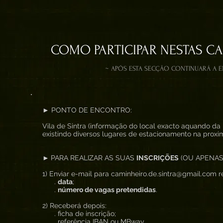
COMO PARTICIPAR NESTAS C
~ APÓS ESTA SECÇÃO CONTINUARÁ A 
► PONTO DE ENCONTRO:
Vila de Sintra (informação do local exacto aquando da 
existindo diversos lugares de estacionamento na proxi
►
PARA REALIZAR AS SUAS
INSCRIÇÕES
(OU APENAS
1) Enviar e-mail para caminheiro.de.sintra@gmail.com re
.
data
;
.
número de vagas pretendidas
.
2) Receberá depois:
. ficha de inscrição;
. referência IBAN ou MBway.