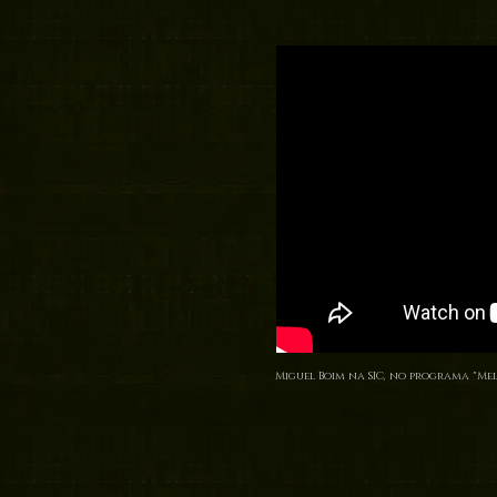
Miguel Boim na SIC, no programa "Mei