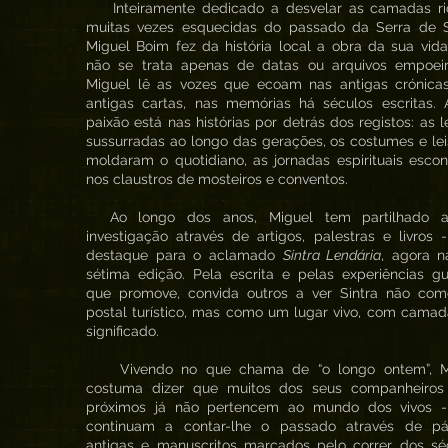
Inteiramente dedicado a desvelar as camadas ri
muitas vezes esquecidas do passado da Serra de Si
Miguel Boim fez da história local a obra da sua vid
não se trata apenas de datas ou arquivos empoeir
Miguel lê as vozes que ecoam nas antigas crónicas
antigas cartas, nas memórias há séculos escritas. 
paixão está nas histórias por detrás dos registos: as 
sussurradas ao longo das gerações, os costumes e le
moldaram o quotidiano, as jornadas espirituais esco
nos claustros de mosteiros e conventos.
Ao longo dos anos, Miguel tem partilhado 
investigação através de artigos, palestras e livros
destaque para o aclamado
Sintra Lendária
, agora n
sétima edição. Pela escrita e pelas experiências g
que promove, convida outros a ver Sintra não co
postal turístico, mas como um lugar vivo, com cama
significado.
Vivendo no que chama de “o longo ontem”, M
costuma dizer que muitos dos seus companheiros
próximos já não pertencem ao mundo dos vivos 
continuam a contar-lhe o passado através de pá
antigas e manuscritos marcados pelo correr dos séc