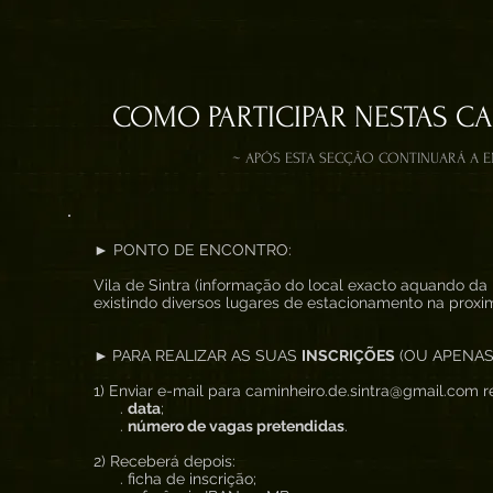
COMO PARTICIPAR NESTAS C
~ APÓS ESTA SECÇÃO CONTINUARÁ A 
► PONTO DE ENCONTRO:
Vila de Sintra (informação do local exacto aquando da 
existindo diversos lugares de estacionamento na proxi
►
PARA REALIZAR AS SUAS
INSCRIÇÕES
(OU APENAS
1) Enviar e-mail para caminheiro.de.sintra@gmail.com re
.
data
;
.
número de vagas pretendidas
.
2) Receberá depois:
. ficha de inscrição;