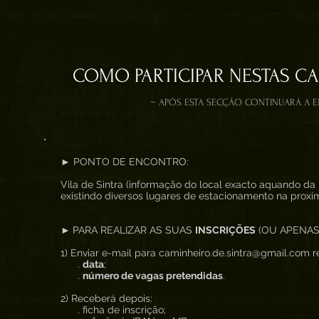
COMO PARTICIPAR NESTAS C
~ APÓS ESTA SECÇÃO CONTINUARÁ A 
► PONTO DE ENCONTRO:
Vila de Sintra (informação do local exacto aquando da 
existindo diversos lugares de estacionamento na proxi
►
PARA REALIZAR AS SUAS
INSCRIÇÕES
(OU APENAS
1) Enviar e-mail para caminheiro.de.sintra@gmail.com re
.
data
;
.
número de vagas pretendidas
.
2) Receberá depois:
. ficha de inscrição;