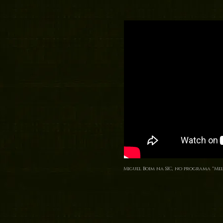
Miguel Boim na SIC, no programa "Mei