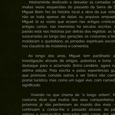
Inteiramente dedicado a desvelar as camadas ri
muitas vezes esquecidas do passado da Serra de Si
Miguel Boim fez da história local a obra da sua vid
não se trata apenas de datas ou arquivos empoeir
Miguel lê as vozes que ecoam nas antigas crónicas
antigas cartas, nas memórias há séculos escritas. 
paixão está nas histórias por detrás dos registos: as 
sussurradas ao longo das gerações, os costumes e le
moldaram o quotidiano, as jornadas espirituais esco
nos claustros de mosteiros e conventos.
Ao longo dos anos, Miguel tem partilhado 
investigação através de artigos, palestras e livros
destaque para o aclamado
Sintra Lendária
, agora n
sétima edição. Pela escrita e pelas experiências g
que promove, convida outros a ver Sintra não co
postal turístico, mas como um lugar vivo, com cama
significado.
Vivendo no que chama de “o longo ontem”, M
costuma dizer que muitos dos seus companheiros
próximos já não pertencem ao mundo dos vivos 
continuam a contar-lhe o passado através de pá
antigas e manuscritos marcados pelo correr dos séc