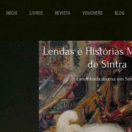
INÍCIO
LIVROS
REVISTA
VOUCHERS
BLOG
Lendas e Histórias 
de Sintra
caminhada diurna em Sin