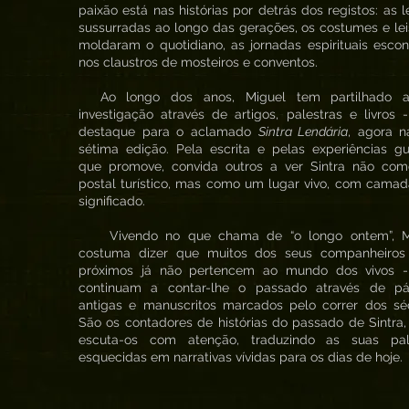
paixão está nas histórias por detrás dos registos: as 
sussurradas ao longo das gerações, os costumes e le
moldaram o quotidiano, as jornadas espirituais esco
nos claustros de mosteiros e conventos.
Ao longo dos anos, Miguel tem partilhado 
investigação através de artigos, palestras e livros
destaque para o aclamado
Sintra Lendária
, agora n
sétima edição. Pela escrita e pelas experiências g
que promove, convida outros a ver Sintra não co
postal turístico, mas como um lugar vivo, com cama
significado.
Vivendo no que chama de “o longo ontem”, M
costuma dizer que muitos dos seus companheiros
próximos já não pertencem ao mundo dos vivos 
continuam a contar-lhe o passado através de pá
antigas e manuscritos marcados pelo correr dos séc
São os contadores de histórias do passado de Sintra,
escuta-os com atenção, traduzindo as suas pal
esquecidas em narrativas vívidas para os dias de hoje.