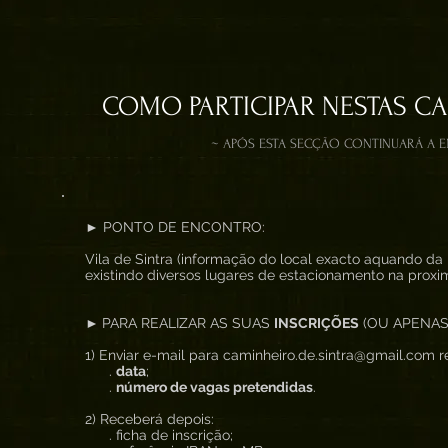
COMO PARTICIPAR NESTAS C
~ APÓS ESTA SECÇÃO CONTINUARÁ A 
► PONTO DE ENCONTRO:
Vila de Sintra (informação do local exacto aquando da 
existindo diversos lugares de estacionamento na proxi
►
PARA REALIZAR AS SUAS
INSCRIÇÕES
(OU APENAS
1) Enviar e-mail para caminheiro.de.sintra@gmail.com re
.
data
;
.
número de vagas pretendidas
.
2) Receberá depois:
. ficha de inscrição;