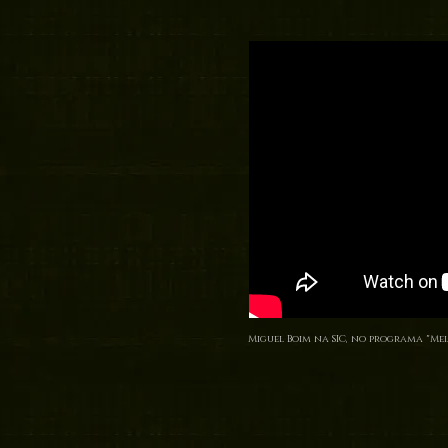
Miguel Boim na SIC, no programa "Mei