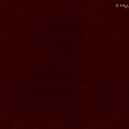
© Migu